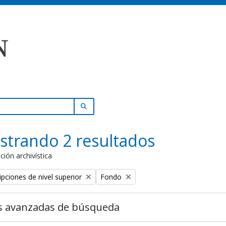
SEARCH IN BROWSE PAGE
strando 2 resultados
ción archivística
Remove filter:
ipciones de nivel superior
Fondo
s avanzadas de búsqueda