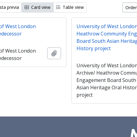
sta previa
Card view
Table view
Orden
 of West London
University of West London
edecessor
Heathrow Community En
Board South Asian Herita
History project
 of West London
Añadir al portapapeles
edecessor
University of West Londo
Archive/ Heathrow Commu
Engagement Board South
Asian Heritage Oral Histo
project