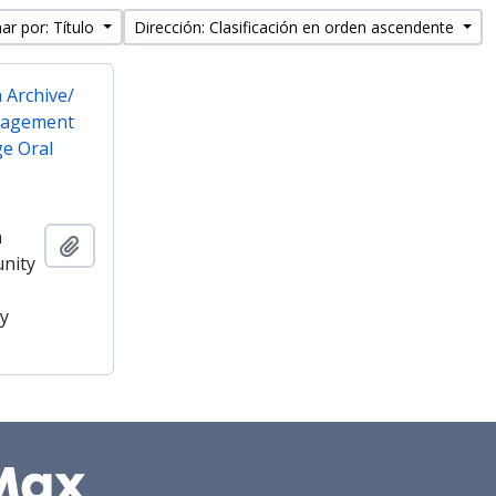
ar por: Título
Dirección: Clasificación en orden ascendente
 Archive/
gagement
ge Oral
n
Añadir al portapapeles
nity
ry