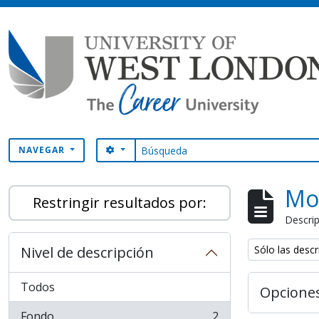
Skip to main content
Búsqueda
SEARCH OPTIONS
NAVEGAR
Mo
Restringir resultados por:
Descrip
Remove filter:
Nivel de descripción
Sólo las descr
Todos
Opcione
Fondo
2