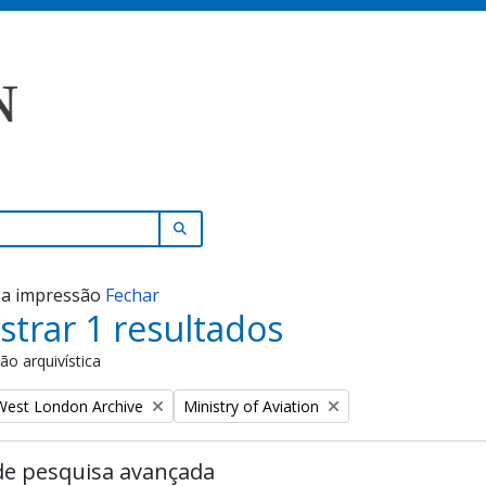
SEARCH IN BROWSE PAGE
r a impressão
Fechar
trar 1 resultados
ão arquivística
Remove filter:
 West London Archive
Ministry of Aviation
de pesquisa avançada