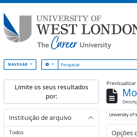
Skip to main content
Pesquisar
SEARCH OPTIONS
NAVEGAR
Previsualiza
Limite os seus resultados
Mos
por:
Descriç
Remove filter:
University of
Instituição de arquivo
Opções 
Todos