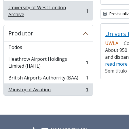
University of West London
1
, 1 resultados
Previsuali
Archive
Produtor
Universi
UWLA
·
Co
Todos
About 950 i
and disban
Heathrow Airport Holdings
1
read more
, 1 resultados
Limited (HAHL)
Sem título
British Airports Authorrity (BAA)
1
, 1 resultados
Ministry of Aviation
1
, 1 resultados