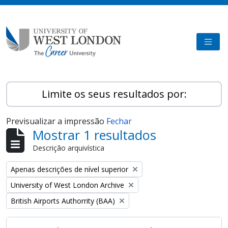
Skip to main content
TOGG
Limite os seus resultados por:
Previsualizar a impressão
Fechar
Mostrar 1 resultados
Descrição arquivística
Remove filter:
Apenas descrições de nível superior
Remove filter:
University of West London Archive
Remove filter:
British Airports Authorrity (BAA)